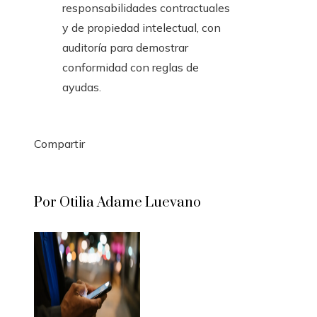
responsabilidades contractuales
y de propiedad intelectual, con
auditoría para demostrar
conformidad con reglas de
ayudas.
Compartir
Facebook
Twitter
LinkedIn
Pinterest
Stumbleupon
Email
Por Otilia Adame Luevano