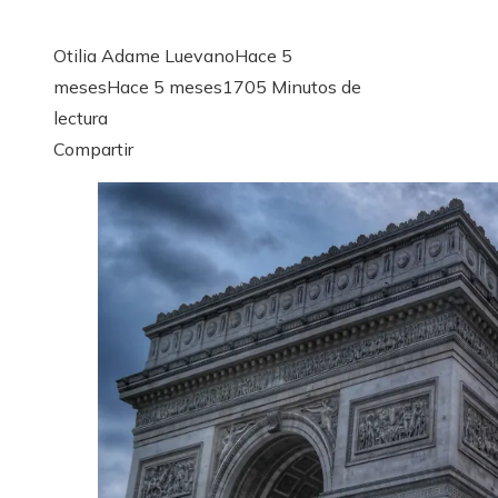
Otilia Adame Luevano
Hace 5
meses
Hace 5 meses
170
5 Minutos de
lectura
Facebook
Twitter
LinkedIn
Pinterest
Stumbleupon
Email
Compartir