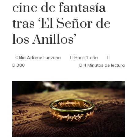
cine de fantasía
tras ‘El Señor de
los Anillos’
Otilia Adame Luevano
Hace 1 año
380
4 Minutos de lectura
ebook
ter
edIn