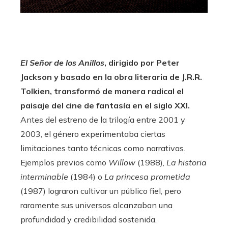
erest
mbleupon
El Señor de los Anillos
, dirigido por Peter
l
Jackson y basado en la obra literaria de J.R.R.
Tolkien, transformó de manera radical el
paisaje del cine de fantasía en el siglo XXI.
Antes del estreno de la trilogía entre 2001 y
2003, el género experimentaba ciertas
limitaciones tanto técnicas como narrativas.
Ejemplos previos como
Willow
(1988),
La historia
interminable
(1984) o
La princesa prometida
(1987) lograron cultivar un público fiel, pero
raramente sus universos alcanzaban una
profundidad y credibilidad sostenida.