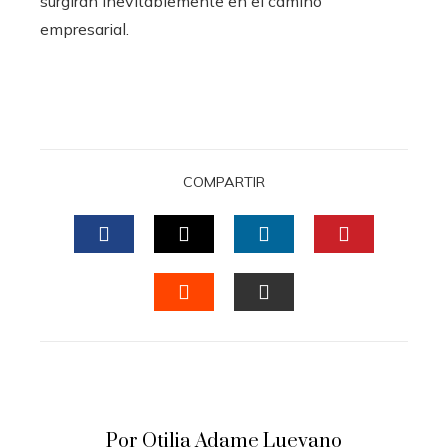
surgirán inevitablemente en el camino
empresarial.
COMPARTIR
FACEBOOK
TWITTER
LINKEDIN
PINTERES
STUMBLEUPON
EMAIL
Por Otilia Adame Luevano