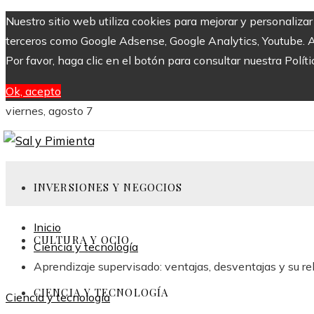
Nuestro sitio web utiliza cookies para mejorar y personaliza
terceros como Google Adsense, Google Analytics, Youtube. Al 
Por favor, haga clic en el botón para consultar nuestra Políti
Ok, acepto
viernes, agosto 7
INVERSIONES Y NEGOCIOS
Inicio
CULTURA Y OCIO
Ciencia y tecnología
Aprendizaje supervisado: ventajas, desventajas y su r
CIENCIA Y TECNOLOGÍA
Ciencia y tecnología