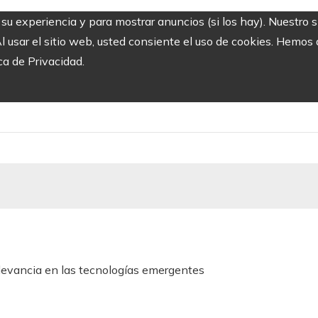
r su experiencia y para mostrar anuncios (si los hay). Nuestro 
usar el sitio web, usted consiente el uso de cookies. Hemos a
ca de Privacidad.
elevancia en las tecnologías emergentes