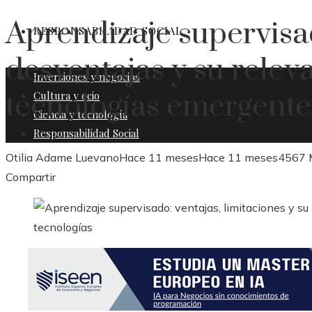
Aprendizaje supervisad
RESPONSABILIDAD SOCIAL
desventajas y su relev
Inversiones y negocios
tecnologías emergente
Cultura y ocio
Ciencia y tecnología
Responsabilidad Social
Otilia Adame Luevano
Hace 11 meses
Hace 11 meses
456
7 
Facebook
Twitter
LinkedIn
Pinterest
Stumbleupon
Email
Compartir