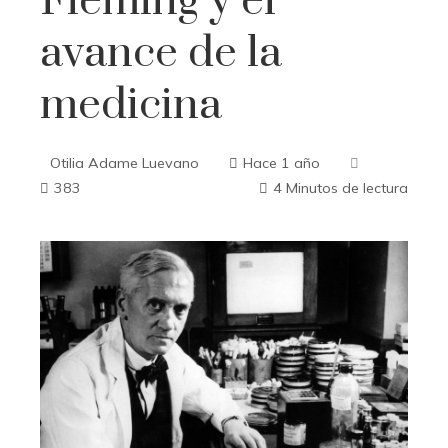
Fleming y el
avance de la
medicina
Otilia Adame Luevano
Hace 1 año
383
4 Minutos de lectura
ebook
ter
edIn