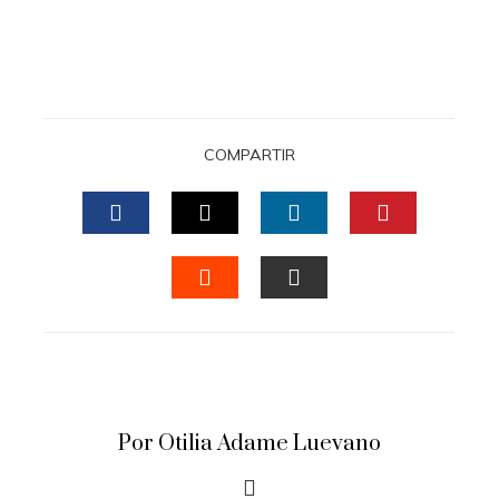
COMPARTIR
FACEBOOK
TWITTER
LINKEDIN
PINTERES
STUMBLEUPON
EMAIL
Por Otilia Adame Luevano