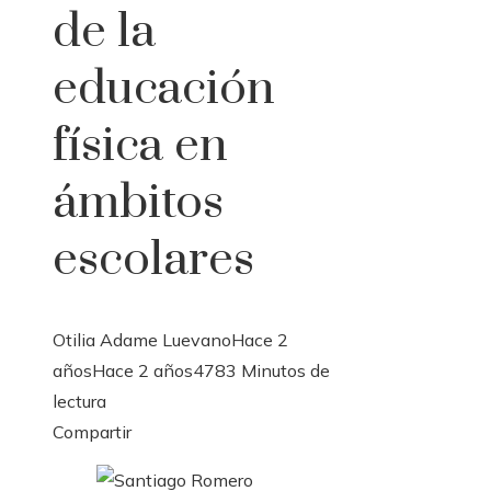
de la
educación
física en
ámbitos
escolares
Otilia Adame Luevano
Hace 2
años
Hace 2 años
478
3 Minutos de
lectura
Facebook
Twitter
LinkedIn
Pinterest
Stumbleupon
Email
Compartir