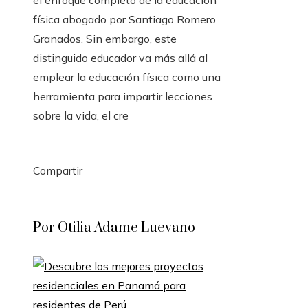
el enfoque completo de la educación
física abogado por Santiago Romero
Granados. Sin embargo, este
distinguido educador va más allá al
emplear la educación física como una
herramienta para impartir lecciones
sobre la vida, el cre
Compartir
Facebook
Twitter
LinkedIn
Pinterest
Stumbleupon
Email
Por Otilia Adame Luevano