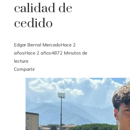
calidad de
cedido
Edgar Bernal Mercado
Hace 2
años
Hace 2 años
487
2 Minutos de
lectura
Facebook
Twitter
LinkedIn
Pinterest
Stumbleupon
Email
Compartir