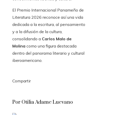
El Premio Internacional Panameño de
Literatura 2026 reconoce así una vida
dedicada a la escritura, al pensamiento
y a la difusión de la cultura,
consolidando a
Carlos Malo de
Molina
como una figura destacada
dentro del panorama literario y cultural
iberoamericano.
Compartir
Facebook
Twitter
LinkedIn
Pinterest
Stumbleupon
Email
Por Otilia Adame Luevano