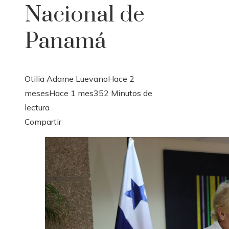
Nacional de
Panamá
Otilia Adame Luevano
Hace 2
meses
Hace 1 mes
35
2 Minutos de
lectura
Facebook
Twitter
LinkedIn
Pinterest
Stumbleupon
Email
Compartir