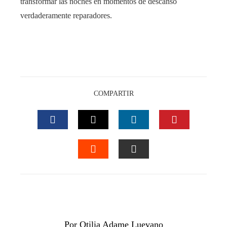
transformar las noches en momentos de descanso
verdaderamente reparadores.
COMPARTIR
FACEBOOK
TWITTER
LINKEDIN
PINTEREST
STUMBLEUPON
EMAIL
Por Otilia Adame Luevano