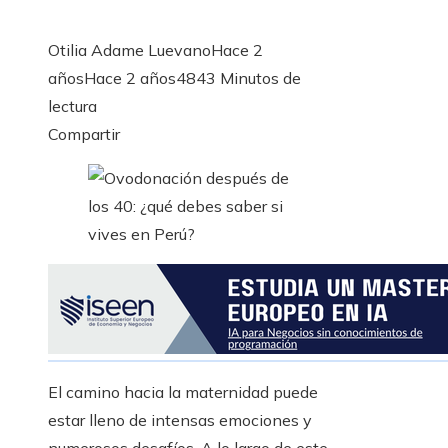
Otilia Adame Luevano
Hace 2
años
Hace 2 años
484
3 Minutos de
lectura
Facebook
Twitter
LinkedIn
Pinterest
Stumbleupon
Email
Compartir
El camino hacia la maternidad puede
estar lleno de intensas emociones y