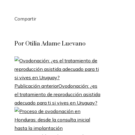
Compartir
Facebook
Twitter
LinkedIn
Pinterest
Stumbleupon
Email
Por Otilia Adame Luevano
Publicación anterior
Ovodonación: ¿es
el tratamiento de reproducción asistida
adecuado para ti si vives en Uruguay?