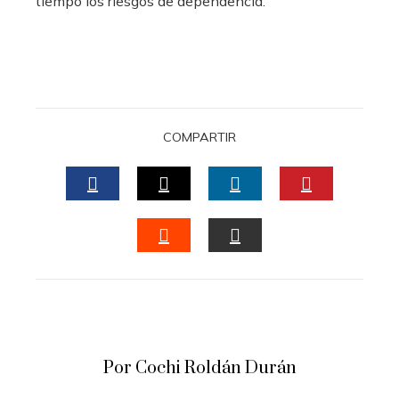
tiempo los riesgos de dependencia.
COMPARTIR
FACEBOOK
TWITTER
LINKEDIN
PINTERES
STUMBLEUPON
EMAIL
Por Cochi Roldán Durán