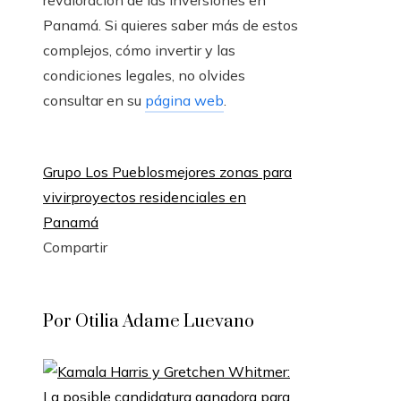
revaloración de las inversiones en
Panamá. Si quieres saber más de estos
complejos, cómo invertir y las
condiciones legales, no olvides
consultar en su
página web
.
Grupo Los Pueblos
mejores zonas para
vivir
proyectos residenciales en
Panamá
Compartir
Facebook
Twitter
LinkedIn
Pinterest
Stumbleupon
Email
Por Otilia Adame Luevano