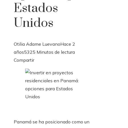
Estados
Unidos
Otilia Adame Luevano
Hace 2
años
532
5 Minutos de lectura
Facebook
Twitter
LinkedIn
Pinterest
Stumbleupon
Email
Compartir
Panamá se ha posicionado como un