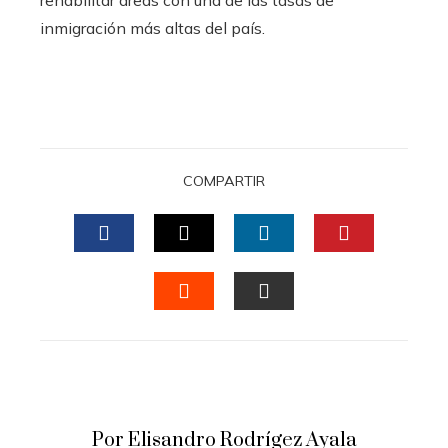
rehabilitar áreas con una de las tasas de
inmigración más altas del país.
COMPARTIR
FACEBOOK
TWITTER
LINKEDIN
PINTERES
STUMBLEUPON
EMAIL
Por Elisandro Rodrígez Ayala