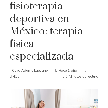
fisioterapia
deportiva en
México: terapia
física
especializada
Otilia Adame Luevano
Hace 1 año
415
3 Minutos de lectura
ebook