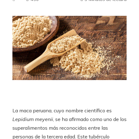
ebook
ter
edIn
erest
mbleupon
La maca peruana, cuyo nombre científico es
l
Lepidium meyenii
, se ha afirmado como uno de los
superalimentos más reconocidos entre las
personas de la tercera edad. Este tubérculo